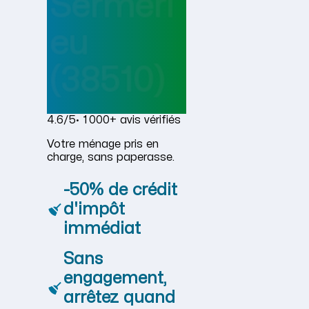
Serméri
eu
(38510)
4.6/5
· 1 000+ avis vérifiés
Votre ménage pris en
charge, sans paperasse.
-50% de crédit
d'impôt
immédiat
Sans
engagement,
arrêtez quand