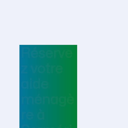
Réserve
z votre
aide
ménagè
re
à