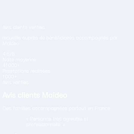
Avis de nos clients sur nos services d
Avis clients vérifiés
recueillis auprès de bénéficiaires accompagnés par
Maideo.
4.6
/5
Note
moyenne
41 000+
Prestations
réalisées
1 000+
Avis vérifiés
Avis clients Maideo
Des familles accompagnées partout en France.
« Personne très agréable et
professionnelle. »