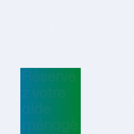
Réserve
z votre
aide
ménagè