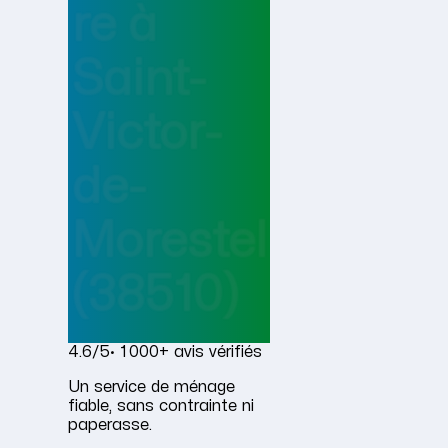
re
à
Saint-
Victor-
de-
Morestel
(38510)
4.6/5
· 1 000+ avis vérifiés
Un service de ménage
fiable, sans contrainte ni
paperasse.