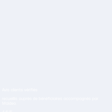
Avis de nos clients sur nos services d
Avis clients vérifiés
recueillis auprès de bénéficiaires accompagnés par
Maideo.