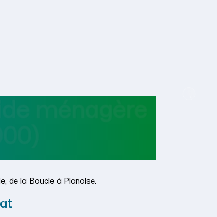
aide ménagère
00)
, de la Boucle à Planoise.
at