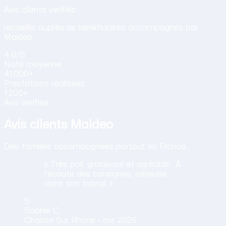
Avis de nos clients sur nos services d
Avis clients vérifiés
recueillis auprès de bénéficiaires accompagnés par
Maideo.
4.6
/5
Note
moyenne
41 000+
Prestations
réalisées
1 200+
Avis vérifiés
Avis clients Maideo
Des familles accompagnées partout en France.
« Très poli, gracieuse et agréable . A
l'écoute des consignes, sérieuse
dans son travail. »
S
Sophie
C.
Chasse Sur Rhone ·
avr. 2026