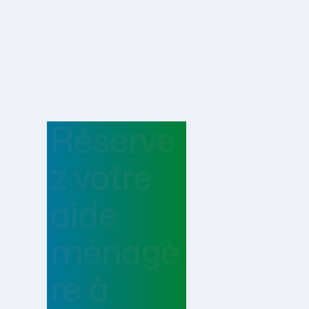
Réserve
z votre
aide
ménagè
re
à