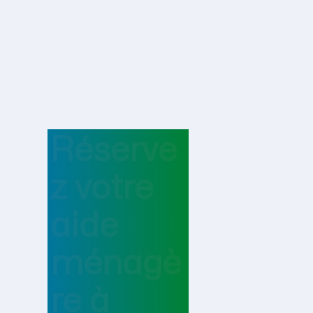
Réserve
z votre
aide
ménagè
re
à