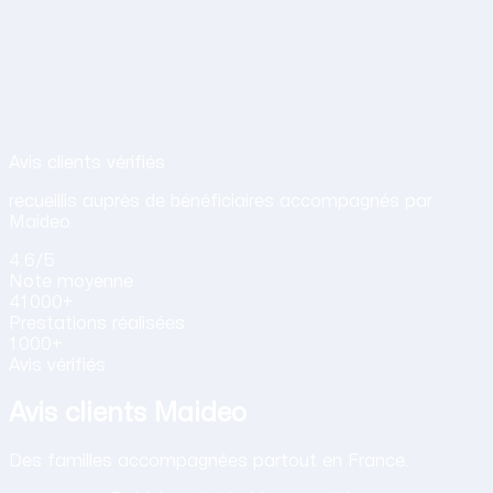
Avis de nos clients sur nos services d
Avis clients vérifiés
recueillis auprès de bénéficiaires accompagnés par
Maideo.
4.6
/5
Note
moyenne
41 000+
Prestations
réalisées
1 000+
Avis vérifiés
Avis clients Maideo
Des familles accompagnées partout en France.