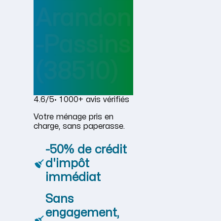
Arandon
-Passins
(38510)
4.6/5
· 1 000+ avis vérifiés
Votre ménage pris en
charge, sans paperasse.
-50% de crédit
d'impôt
immédiat
Sans
engagement,