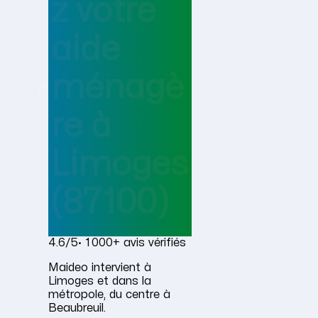
z votre
aide
ménagè
re
à
Limoges
(87100)
4.6/5
· 1 000+ avis vérifiés
Maideo intervient à
Limoges et dans la
métropole, du centre à
Beaubreuil.