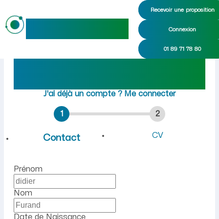
Recevoir une proposition
maideo
Connexion
Emploi à Saulchery (Aisne)
01 89 71 78 80
Rejoindre maideo
à
Saulchery
(02310)
J'ai déjà un compte ?
Me connecter
1
2
CV
Contact
Prénom
Nom
Date de Naissance