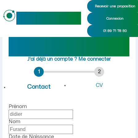
Recevoir une proposition
maideo
Connexion
Emploi à Chézy-sur-Marne (
01 89 71 78 80
Rejoindre maideo
à
Chézy-sur-Marne
(02570)
J'ai déjà un compte ?
Me connecter
1
2
CV
Contact
Prénom
Nom
Date de Naissance