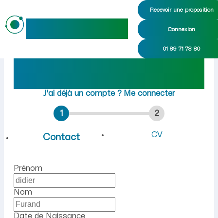
Recevoir une proposition
maideo
Connexion
Emploi à Nogent-l'Artaud (A
01 89 71 78 80
Rejoindre maideo
à
Nogent-l'Artaud
(02310)
J'ai déjà un compte ?
Me connecter
1
2
CV
Contact
Prénom
Nom
Date de Naissance