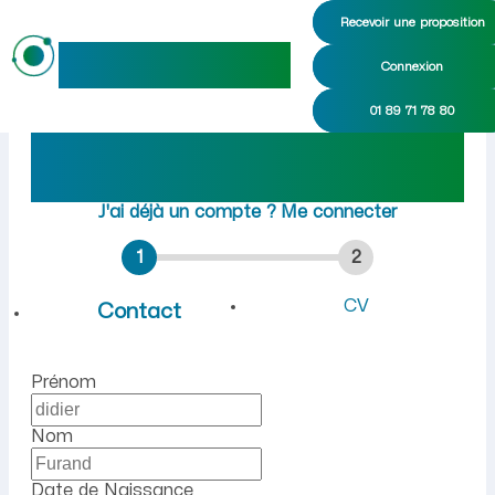
Recevoir une proposition
maideo
Connexion
Emploi à Regny (Aisne) : r
01 89 71 78 80
Rejoindre maideo
à
Regny
(02240)
J'ai déjà un compte ?
Me connecter
1
2
CV
Contact
Prénom
Nom
Date de Naissance