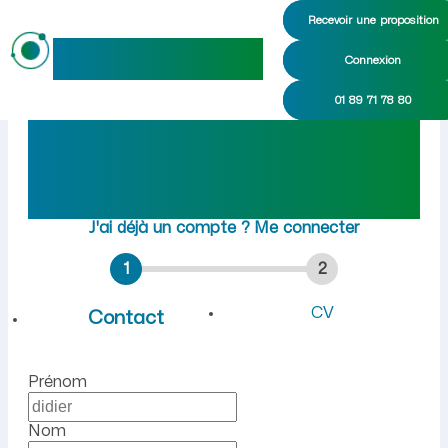
Recevoir une proposition
maideo
Connexion
Emploi à Montescourt-Lizero
01 89 71 78 80
Rejoindre maideo
à
Montescourt-Lizerolles
(02440)
J'ai déjà un compte ?
Me connecter
1
2
CV
Contact
Prénom
Nom