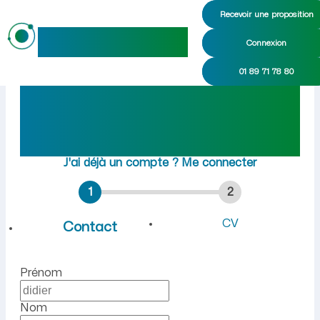
Recevoir une proposition
maideo
Connexion
Emploi à Origny-Sainte-Beno
01 89 71 78 80
Rejoindre maideo
à
Origny-Sainte-Benoite
(02390)
J'ai déjà un compte ?
Me connecter
1
2
CV
Contact
Prénom
Nom