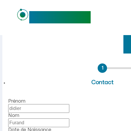
maideo
Emploi à Lugny (Aisne) : r
1
Contact
Prénom
Nom
Date de Naissance