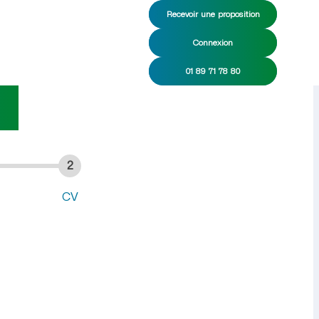
Recevoir une proposition
Connexion
CDI/CDD
01 89 71 78 80
2
CV