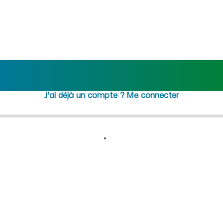
ecrutement femme de ménage 
Rejoindre maideo
à
Lugny
(02140)
J'ai déjà un compte ?
Me connecter