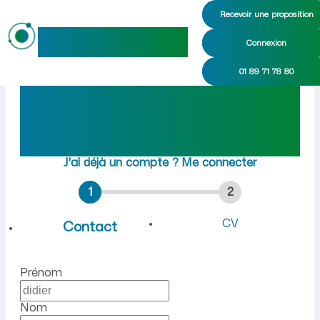
Recevoir une proposition
maideo
Connexion
Emploi à Liesse-Notre-Dame
01 89 71 78 80
Rejoindre maideo
à
Liesse-Notre-Dame
(02350)
J'ai déjà un compte ?
Me connecter
1
2
CV
Contact
Prénom
Nom