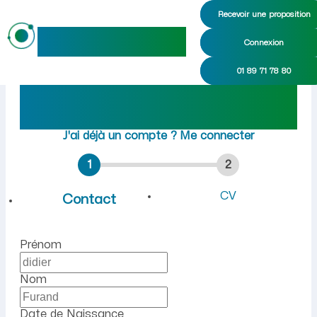
Recevoir une proposition
maideo
Connexion
Emploi à La Neuville-Housse
01 89 71 78 80
Rejoindre maideo
à
La
Neuville-Housset
(02250)
J'ai déjà un compte ?
Me connecter
1
2
CV
Contact
Prénom
Nom
Date de Naissance