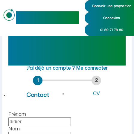
Recevoir une proposition
maideo
Connexion
Emploi à La Chapelle-sur-Ch
01 89 71 78 80
Rejoindre maideo
à
La
Chapelle-sur-Chézy
(02570)
J'ai déjà un compte ?
Me connecter
1
2
CV
Contact
Prénom
Nom