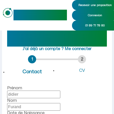
Recevoir une proposition
maideo
Connexion
Emploi à Domptin (Aisne) :
01 89 71 78 80
Rejoindre maideo
à
Domptin
(02310)
J'ai déjà un compte ?
Me connecter
1
2
CV
Contact
Prénom
Nom
Date de Naissance