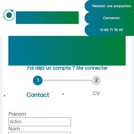
Recevoir une proposition
maideo
Connexion
Emploi à Châtillon-lès-Sons
01 89 71 78 80
Rejoindre maideo
à
Châtillon-lès-Sons
(02270)
J'ai déjà un compte ?
Me connecter
1
2
CV
Contact
Prénom
Nom