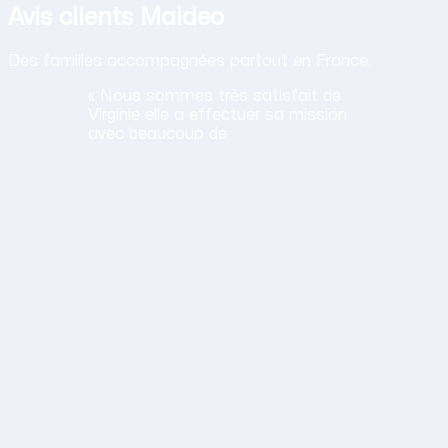
Avis clients Maideo
Des familles accompagnées partout en France.
« Nous sommes très satisfait de
Virginie elle a effectuer sa mission
avec beaucoup de
professionnalisme et de bien
vaillance. »
G
Guy
B.
St Vincent Jalmoutiers ·
août 2026
Obtenir mon tarif en 2 minutes
14,30 €/h net · Tout compris · Sans carte bancaire
tion humaine
ous remercie Stéphanie, votre professionnali5sme, et votre g
Raymonde
G.