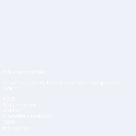
Avis de nos clients
Avis clients vérifiés
recueillis auprès de bénéficiaires accompagnés par
Maideo.
4.6
/5
Note
moyenne
41 000+
Prestations
réalisées
1 200+
Avis vérifiés