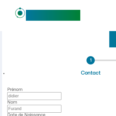
maideo
Emploi à Vieu-d'Izenave (Ai
1
Contact
Prénom
Nom
Date de Naissance