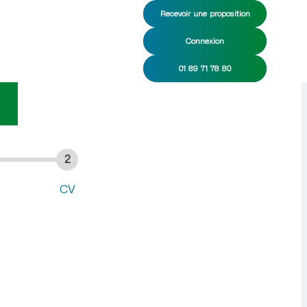
Recevoir une proposition
Connexion
énage CDI/CDD
01 89 71 78 80
2
CV