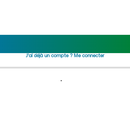
n) : recrutement femme de m
Rejoindre maideo
à
Vieu-
d'Izenave
(01430)
J'ai déjà un compte ?
Me connecter