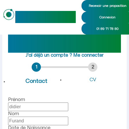
Recevoir une proposition
maideo
Connexion
Emploi à Izernore (Ain) : r
01 89 71 78 80
Rejoindre maideo
à
Izernore
(01580)
J'ai déjà un compte ?
Me connecter
1
2
CV
Contact
Prénom
Nom
Date de Naissance