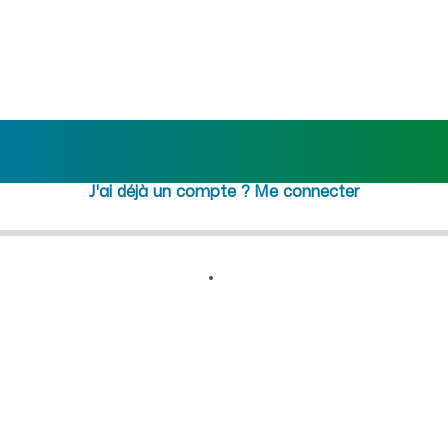
crutement femme de ménage C
Rejoindre maideo
à
Torcieu
(01230)
J'ai déjà un compte ?
Me connecter