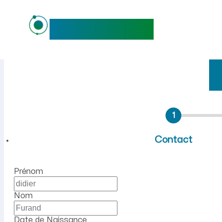
maideo
Emploi à Torcieu (Ain) : re
1
Contact
Prénom
Nom
Date de Naissance