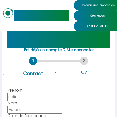
Recevoir une proposition
maideo
Connexion
Emploi à Lagnieu (Ain) : r
01 89 71 78 80
Rejoindre maideo
à
Lagnieu
(01150)
J'ai déjà un compte ?
Me connecter
1
2
CV
Contact
Prénom
Nom
Date de Naissance