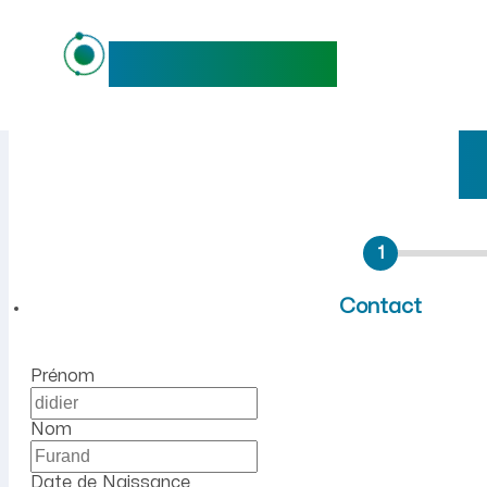
maideo
Emploi à Parfondru (Aisne)
1
Contact
Prénom
Nom
Date de Naissance