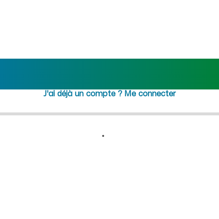
 : recrutement femme de ména
Rejoindre maideo
à
Parfondru
(02840)
J'ai déjà un compte ?
Me connecter