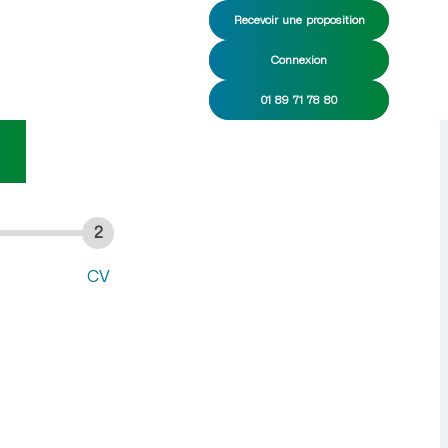
Recevoir une proposition
Connexion
ge CDI/CDD
01 89 71 78 80
2
CV