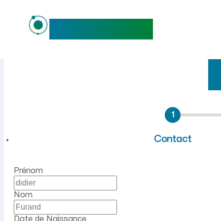
maideo
Emploi à Mâchecourt (Aisne
1
Contact
Prénom
Nom
Date de Naissance