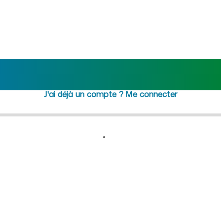
) : recrutement femme de mé
Rejoindre maideo
à
Mâchecour
(02350)
J'ai déjà un compte ?
Me connecter