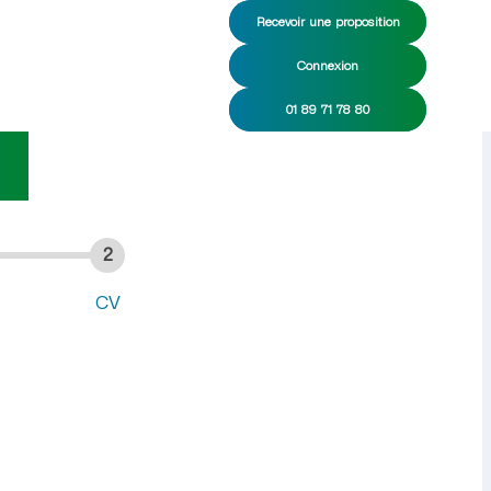
Recevoir une proposition
Connexion
nage CDI/CDD
01 89 71 78 80
t
2
CV