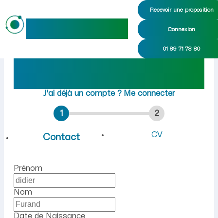
Recevoir une proposition
maideo
Connexion
Emploi à Léaz (Ain) : recr
01 89 71 78 80
Rejoindre maideo
à
Léaz
(01200)
J'ai déjà un compte ?
Me connecter
1
2
CV
Contact
Prénom
Nom
Date de Naissance