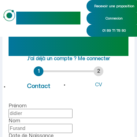
Recevoir une proposition
maideo
Connexion
Emploi à Collonges (Ain) :
01 89 71 78 80
Rejoindre maideo
à
Collonges
(01550)
J'ai déjà un compte ?
Me connecter
1
2
CV
Contact
Prénom
Nom
Date de Naissance