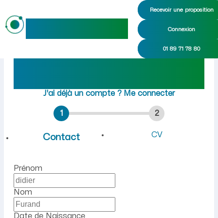
Recevoir une proposition
maideo
Connexion
Emploi à Grisolles (Aisne) 
01 89 71 78 80
Rejoindre maideo
à
Grisolles
(02210)
J'ai déjà un compte ?
Me connecter
1
2
CV
Contact
Prénom
Nom
Date de Naissance