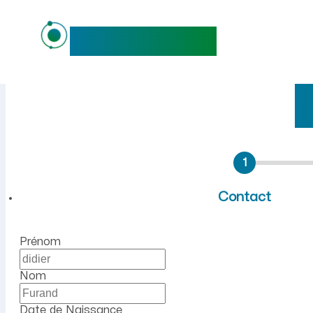
maideo
Emploi à Chevresis-Monceau
1
Contact
Prénom
Nom
Date de Naissance