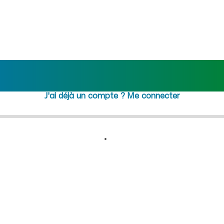
 (Aisne) : recrutement femm
Rejoindre maideo
à
Chevresis
Monceau
(02270)
J'ai déjà un compte ?
Me connecter