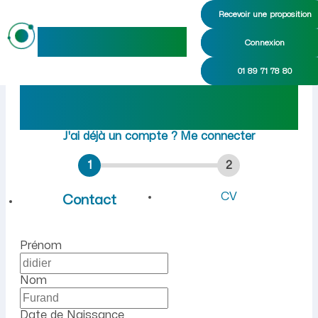
Recevoir une proposition
maideo
Connexion
Emploi à Brénod (Ain) : re
01 89 71 78 80
Rejoindre maideo
à
Brénod
(01110)
J'ai déjà un compte ?
Me connecter
1
2
CV
Contact
Prénom
Nom
Date de Naissance