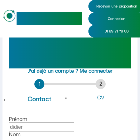
Recevoir une proposition
maideo
Connexion
Emploi à Barenton-sur-Serre
01 89 71 78 80
Rejoindre maideo
à
Barenton-sur-Serre
(02270)
J'ai déjà un compte ?
Me connecter
1
2
CV
Contact
Prénom
Nom