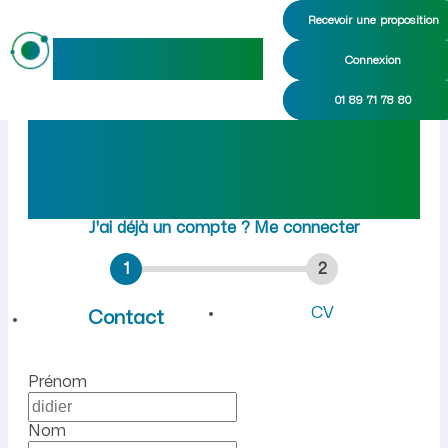
Recevoir une proposition
maideo
Connexion
Emploi à Agnicourt-et-Séche
01 89 71 78 80
Rejoindre maideo
à
Agnicourt-et-Séchelles
(02340)
J'ai déjà un compte ?
Me connecter
1
2
CV
Contact
Prénom
Nom