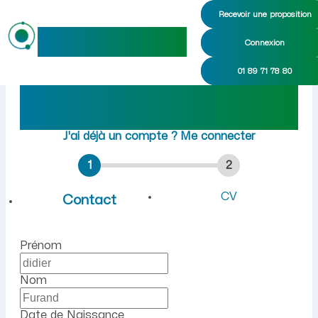
Recevoir une proposition
maideo
Connexion
Emploi à Achery (Aisne) : 
01 89 71 78 80
Rejoindre maideo
à
Achery
(02800)
J'ai déjà un compte ?
Me connecter
1
2
CV
Contact
Prénom
Nom
Date de Naissance