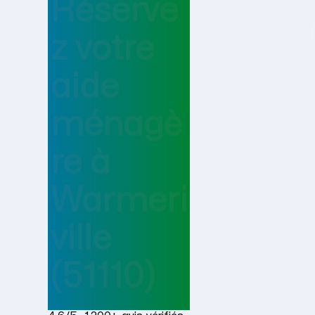
Réserve
z votre
aide
ménagè
re
à
Warmeri
ville
(51110)