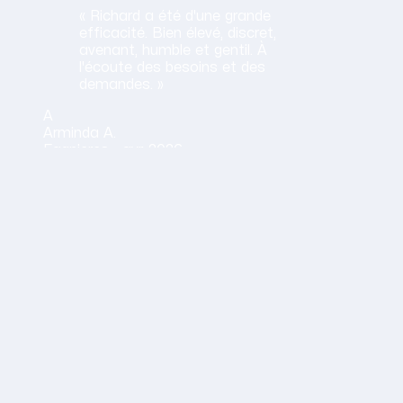
« Richard a été d'une grande
efficacité. Bien élevé, discret,
avenant, humble et gentil. À
l'écoute des besoins et des
demandes. »
A
Arminda
A.
Fagnieres ·
avr. 2026
Obtenir mon tarif en 2 minutes
14,30 €/h net · Tout compris · Sans carte bancaire
on humaine
rofessionnelle très agréable, dévouée, motivée et bienveill
lene
B.
izon ·
avr. 2026