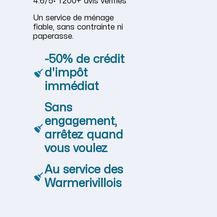
4.6/5
· 1 200+ avis vérifiés
Un service de ménage
fiable, sans contrainte ni
paperasse.
-50% de crédit
d'impôt
immédiat
Sans
engagement,
arrêtez quand
vous voulez
Au service des
Warmerivillois