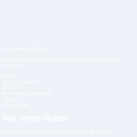
Avis de nos clients sur nos services d
Avis clients vérifiés
recueillis auprès de bénéficiaires accompagnés par
Maideo.
4.6
/5
Note
moyenne
41 000+
Prestations
réalisées
1 200+
Avis vérifiés
Avis clients Maideo
Des familles accompagnées partout en France.