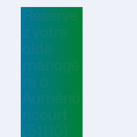
Réserve
z votre
aide
ménagè
re
à
Auména
ncourt
(51110)