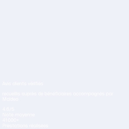
Avis de nos clients sur nos services d
Avis clients vérifiés
recueillis auprès de bénéficiaires accompagnés par
Maideo.
4.6
/5
Note
moyenne
41 000+
Prestations
réalisées