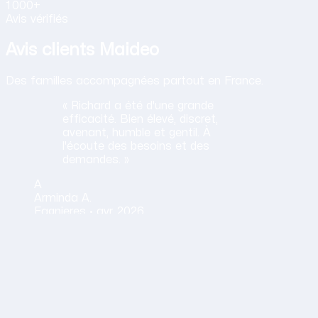
1 000+
Avis vérifiés
Avis clients Maideo
Des familles accompagnées partout en France.
« Richard a été d'une grande
efficacité. Bien élevé, discret,
avenant, humble et gentil. À
l'écoute des besoins et des
demandes. »
A
Arminda
A.
Fagnieres ·
avr. 2026
Obtenir mon tarif en 2 minutes
14,30 €/h net · Tout compris · Sans carte bancaire
on humaine
rofessionnelle très agréable, dévouée, motivée et bienveilla