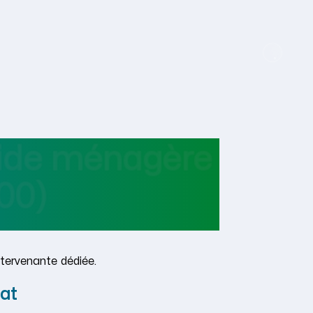
aide ménagère
00)
tervenante dédiée.
at