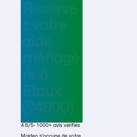
Réserve
z votre
aide
ménagè
re
à
Etaux
(74800)
4.6/5
· 1 000+ avis vérifiés
Maideo s'occupe de votre