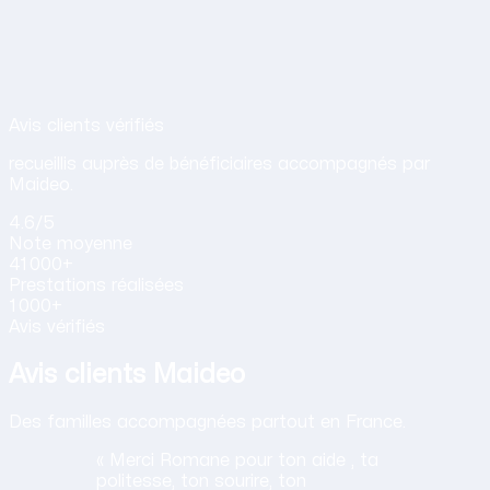
Avis de nos clients sur nos services d
Avis clients vérifiés
recueillis auprès de bénéficiaires accompagnés par
Maideo.
4.6
/5
Note
moyenne
41 000+
Prestations
réalisées
1 000+
Avis vérifiés
Avis clients Maideo
Des familles accompagnées partout en France.
« Merci Romane pour ton aide , ta
politesse, ton sourire, ton