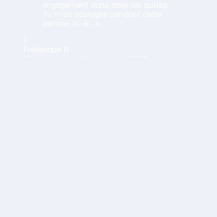
engagement dans aider les autres.
Tu m'as soulagée pendant cette
période où je… »
F
Frederique
R.
Menthonnex En Bornes ·
juil. 2026
Obtenir mon tarif en 2 minutes
14,30 €/h net · Tout compris · Sans carte bancaire
vail
 vivement les services d'Aurélie: elle est toujours à l'écou
E.
juin 2026
aine