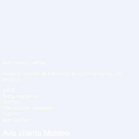
Avis de nos clients sur nos services d
Avis clients vérifiés
recueillis auprès de bénéficiaires accompagnés par
Maideo.
4.6
/5
Note
moyenne
41 000+
Prestations
réalisées
1 200+
Avis vérifiés
Avis clients Maideo