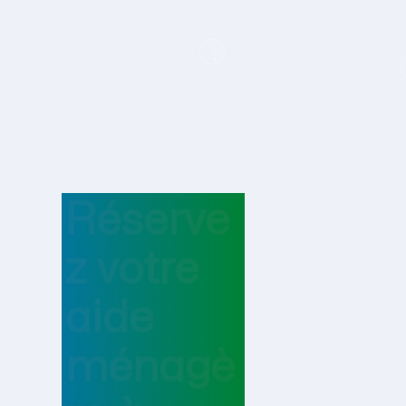
Réserve
z votre
aide
ménagè