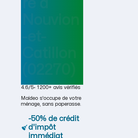
re
à
Nouvion
-et-
Catillon
(02270)
4.6/5
· 1 200+ avis vérifiés
Maideo s'occupe de votre
ménage, sans paperasse.
-50% de crédit
d'impôt
immédiat