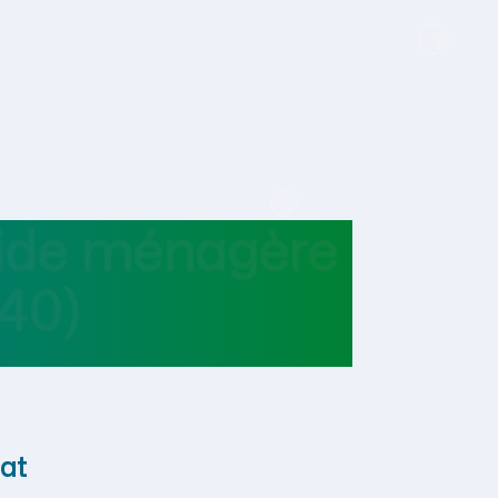
aide ménagère
40)
at