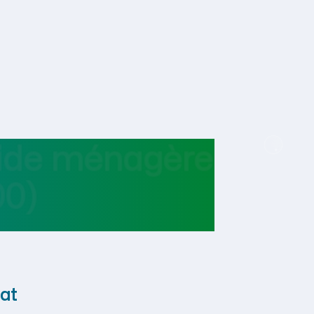
aide ménagère
0)
at