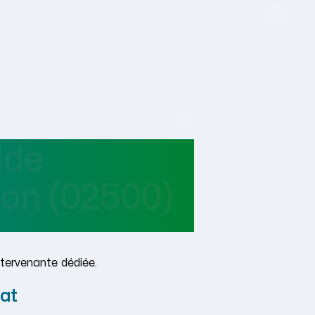
ide
son
(02500)
tervenante dédiée.
at