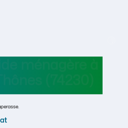
aide ménagère
à
-Thônes
(74230)
aperasse.
at