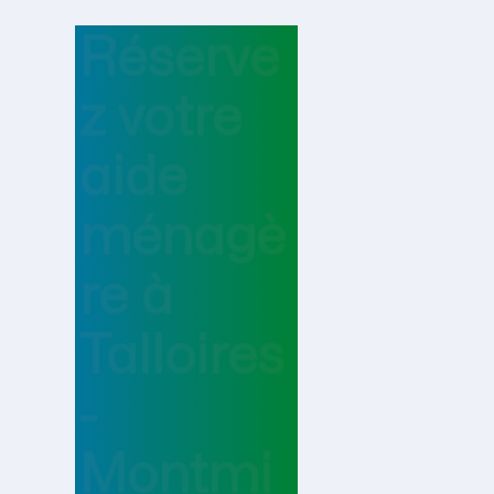
Réserve
z votre
aide
ménagè
re
à
Talloires
-
Montmi