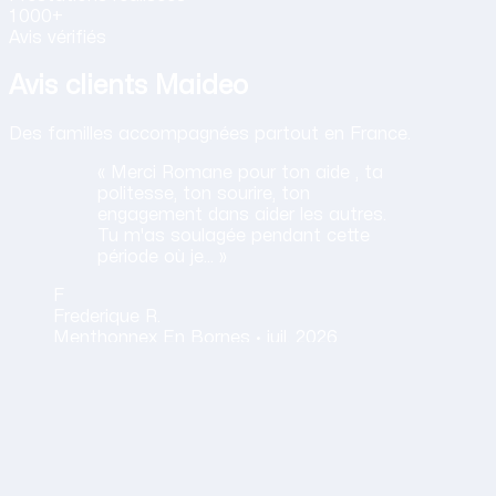
1 000+
Avis vérifiés
Avis clients Maideo
Des familles accompagnées partout en France.
« Merci Romane pour ton aide , ta
politesse, ton sourire, ton
engagement dans aider les autres.
Tu m'as soulagée pendant cette
période où je… »
F
Frederique
R.
Menthonnex En Bornes ·
juil. 2026
Obtenir mon tarif en 2 minutes
14,30 €/h net · Tout compris · Sans carte bancaire
ail
vivement les services d'Aurélie: elle est toujours à l'écout