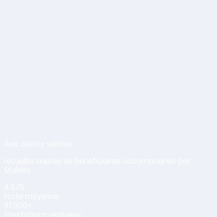
Avis de nos clients sur nos services d
Avis clients vérifiés
recueillis auprès de bénéficiaires accompagnés par
Maideo.
4.6
/5
Note
moyenne
41 000+
Prestations
réalisées