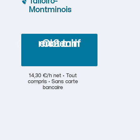
Talloiro-
Montminois
Obtenir mon tarif en 2 min
14,30 €/h net · Tout
compris · Sans carte
bancaire