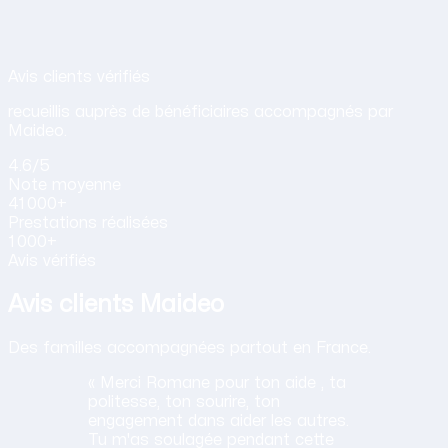
Avis de nos clients sur nos services d
Avis clients vérifiés
recueillis auprès de bénéficiaires accompagnés par
Maideo.
4.6
/5
Note
moyenne
41 000+
Prestations
réalisées
1 000+
Avis vérifiés
Avis clients Maideo
Des familles accompagnées partout en France.
« Merci Romane pour ton aide , ta
politesse, ton sourire, ton
engagement dans aider les autres.
Tu m'as soulagée pendant cette