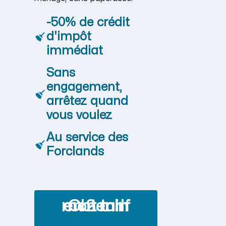
-50% de crédit
d'impôt
immédiat
Sans
engagement,
arrêtez quand
vous voulez
Au service des
Forclands
Obtenir mon tarif en 2 min