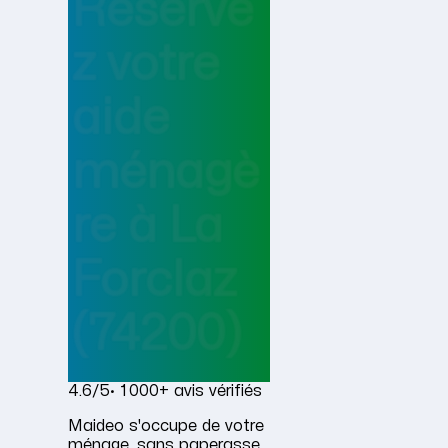
Réserve
z votre
aide
ménagè
re
à
La
Forclaz
(74200)
4.6/5
· 1 000+ avis vérifiés
Maideo s'occupe de votre
ménage, sans paperasse.