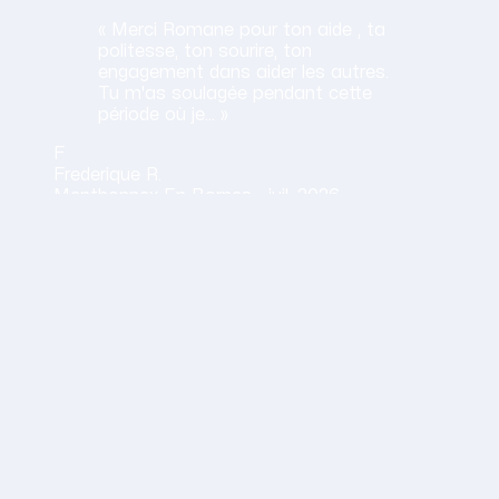
« Merci Romane pour ton aide , ta
politesse, ton sourire, ton
engagement dans aider les autres.
Tu m'as soulagée pendant cette
période où je… »
F
Frederique
R.
Menthonnex En Bornes ·
juil. 2026
Obtenir mon tarif en 2 minutes
14,30 €/h net · Tout compris · Sans carte bancaire
vail
vivement les services d'Aurélie: elle est toujours à l'écou
E.
uin 2026