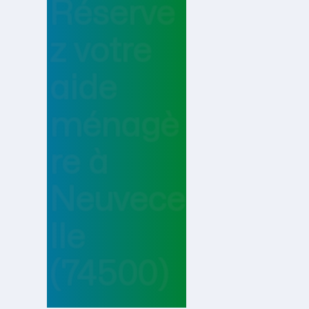
Réserve
z votre
aide
ménagè
re
à
Neuvece
lle
(74500)