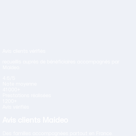
Avis de nos clients sur nos services d
Avis clients vérifiés
recueillis auprès de bénéficiaires accompagnés par
Maideo.
4.6
/5
Note
moyenne
41 000+
Prestations
réalisées
1 200+
Avis vérifiés
Avis clients Maideo
Des familles accompagnées partout en France.