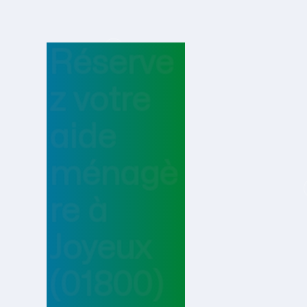
Réserve
z votre
aide
ménagè
re
à
Joyeux
(01800)