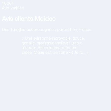
1 000+
Avis vérifiés
Avis clients Maideo
Des familles accompagnées partout en France.
« Une personne incroyable, douce,
gentille, professionnelle et très a
l’écoute. Elle m’a énormément
aidée, Marie est parfaite 🥰 Je l’a… »
H
Haciba
S.
Lavancia Epercy ·
juin 2026
Obtenir mon tarif en 2 minutes
14,30 €/h net · Tout compris · Sans carte bancaire
lation humaine
ane est a l'ecoute, travaille bien et sa gentillesse est un vrai