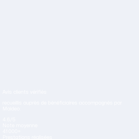
Avis de nos clients sur nos services d
Avis clients vérifiés
recueillis auprès de bénéficiaires accompagnés par
Maideo.
4.6
/5
Note
moyenne
41 000+
Prestations
réalisées