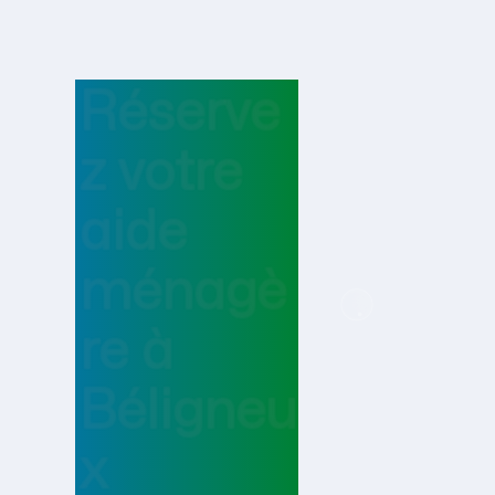
Réserve
z votre
aide
ménagè
re
à
Béligneu
x