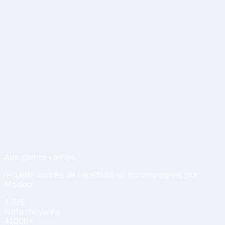
Avis de nos clients sur nos services d
Avis clients vérifiés
recueillis auprès de bénéficiaires accompagnés par
Maideo.
4.6
/5
Note
moyenne
41 000+