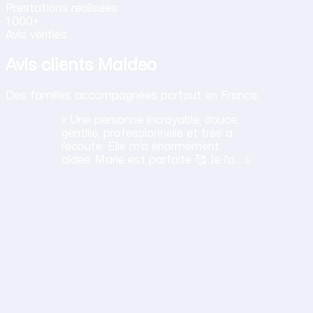
Prestations
réalisées
1 000+
Avis vérifiés
Avis clients Maideo
Des familles accompagnées partout en France.
« Une personne incroyable, douce,
gentille, professionnelle et très a
l’écoute. Elle m’a énormément
aidée, Marie est parfaite 🥰 Je l’a… »
H
Haciba
S.
Lavancia Epercy ·
juin 2026
Obtenir mon tarif en 2 minutes
14,30 €/h net · Tout compris · Sans carte bancaire
lation humaine
ane est a l'ecoute, travaille bien et sa gentillesse est un vra