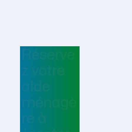
Réserve
z votre
aide
ménagè
re
à