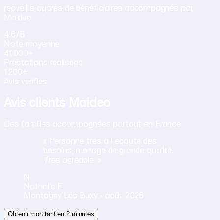
recueillis auprès de bénéficiaires accompagnés par
Maideo.
4.6
/5
Note
moyenne
41 000+
Prestations
réalisées
1 200+
Avis vérifiés
Avis clients Maideo
Des familles accompagnées partout en France.
« Personne tres à l ecoute des
besoins, menage de grande qualité.
Tres agréable. »
N
Nathalie
F.
Montagny Les Buxy ·
août 2026
Obtenir mon tarif en 2 minutes