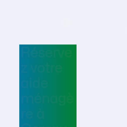
Réserve
z votre
aide
ménagè
re
à