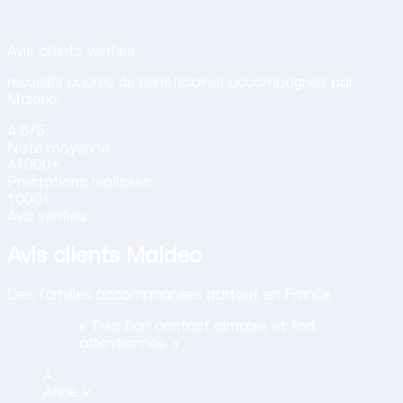
Avis de nos clients sur nos services d
Avis clients vérifiés
recueillis auprès de bénéficiaires accompagnés par
Maideo.
4.6
/5
Note
moyenne
41 000+
Prestations
réalisées
1 000+
Avis vérifiés
Avis clients Maideo
Des familles accompagnées partout en France.
« Très bon contact aimable et fort
attentionnee. »
A
Anne
V.