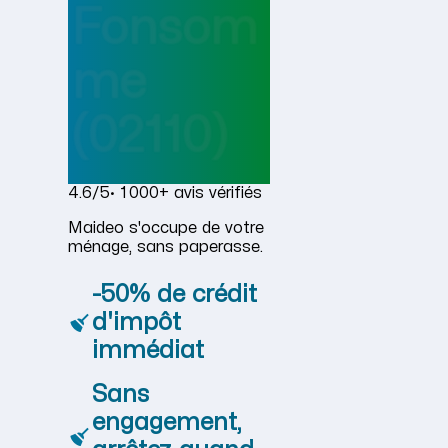
Fonsom
me
(02110)
4.6/5
· 1 000+ avis vérifiés
Maideo s'occupe de votre
ménage, sans paperasse.
-50% de crédit
d'impôt
immédiat
Sans
engagement,