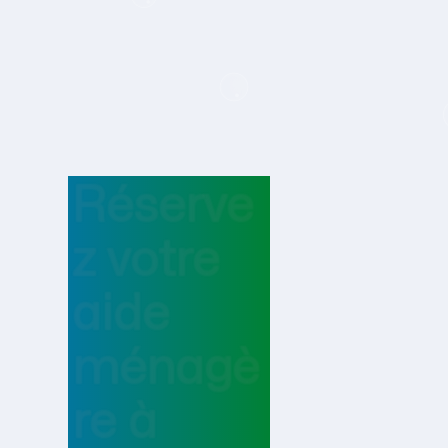
Réserve
z votre
aide
ménagè
re
à