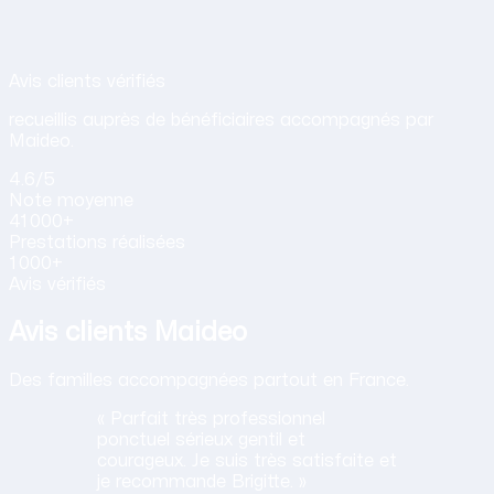
Avis de nos clients sur nos services d
Avis clients vérifiés
recueillis auprès de bénéficiaires accompagnés par
Maideo.
4.6
/5
Note
moyenne
41 000+
Prestations
réalisées
1 000+
Avis vérifiés
Avis clients Maideo
Des familles accompagnées partout en France.
« Parfait très professionnel
ponctuel sérieux gentil et
courageux. Je suis très satisfaite et
je recommande Brigitte. »